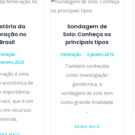
istória da
Sondagem de
eração no
Solo: Conheça os
Brasil
principais tipos
neração
mineração
3.janeiro.2016
evereiro.2023
Também conhecida
eração é uma
como investigação
de econômica de
geotécnica, a
 importância
sondagem de solo tem
rasil, que é um
como grande finalidade
co em recursos
...
inerais.
SAIBA MAIS
IBA MAIS