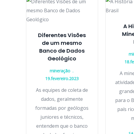
A H
Min
Diferentes Visões
de um mesmo
Banco de Dados
mi
Geológico
18.f
mineração
A min
19.fevereiro.2023
ativida
As equipes de coleta de
grande
dados, geralmente
para o B
formadas por geólogos
país ri
juniores e técnicos,
m
entendem que o banco
SA