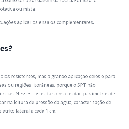
há como ter a sondagem da rocha. Por isso, é
tativa ou mista.
tuações aplicar os ensaios complementares.
les?
los resistentes, mas a grande aplicação deles é para
as ou regiões litorâneas, porque o SPT não
ências. Nesses casos, tais ensaios dão parâmetros de
dar na leitura de pressão da água, caracterização de
atrito lateral a cada 1 cm.