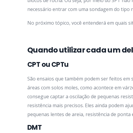
blocos de rocha. Ou seja, por meio do SPT não 
necessário entrar com uma sondagem do tipo ro
No próximo tópico, você entenderá em quais si
Quando utilizar cada um de
CPT ou CPTu
São ensaios que também podem ser feitos em so
áreas com solos moles, como acontece em várze
consegue captar a oscilação de pequenas resist
resistência mais precisos. Eles ainda podem aju
pequenas lentes de areia, resistência de ponta e 
DMT